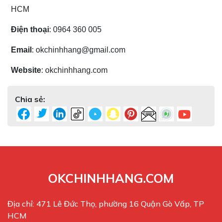
HCM
Điện thoại
: 0964 360 005
Email
: okchinhhang@gmail.com
Website
: okchinhhang.com
Chia sẻ:
OKCHINHHANG.COM
Địa chỉ: 471 Lê Đức Thọ, phường 16 Quận Gò Vấp, TP
HCM