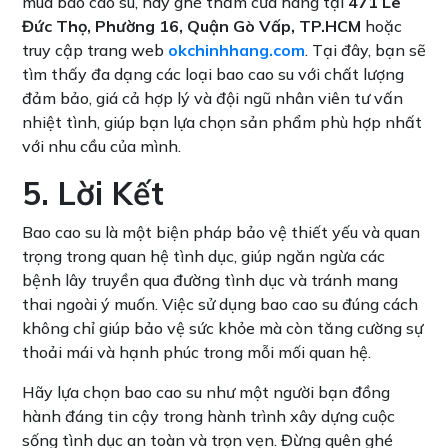
mua bao cao su, hãy ghé thăm cửa hàng tại
471 Lê
Đức Thọ, Phường 16, Quận Gò Vấp, TP.HCM
hoặc
truy cập trang web
okchinhhang.com
. Tại đây, bạn sẽ
tìm thấy đa dạng các loại bao cao su với chất lượng
đảm bảo, giá cả hợp lý và đội ngũ nhân viên tư vấn
nhiệt tình, giúp bạn lựa chọn sản phẩm phù hợp nhất
với nhu cầu của mình.
5. Lời Kết
Bao cao su là một biện pháp bảo vệ thiết yếu và quan
trọng trong quan hệ tình dục, giúp ngăn ngừa các
bệnh lây truyền qua đường tình dục và tránh mang
thai ngoài ý muốn. Việc sử dụng bao cao su đúng cách
không chỉ giúp bảo vệ sức khỏe mà còn tăng cường sự
thoải mái và hạnh phúc trong mỗi mối quan hệ.
Hãy lựa chọn bao cao su như một người bạn đồng
hành đáng tin cậy trong hành trình xây dựng cuộc
sống tình dục an toàn và trọn vẹn. Đừng quên ghé