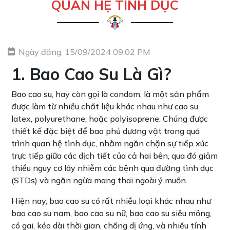
QUAN HỆ TÌNH DỤC
Ngày đăng: 15/09/2024 09:02 PM
1. Bao Cao Su Là Gì?
Bao cao su, hay còn gọi là condom, là một sản phẩm
được làm từ nhiều chất liệu khác nhau như cao su
latex, polyurethane, hoặc polyisoprene. Chúng được
thiết kế đặc biệt để bao phủ dương vật trong quá
trình quan hệ tình dục, nhằm ngăn chặn sự tiếp xúc
trực tiếp giữa các dịch tiết của cả hai bên, qua đó giảm
thiểu nguy cơ lây nhiễm các bệnh qua đường tình dục
(STDs) và ngăn ngừa mang thai ngoài ý muốn.
Hiện nay, bao cao su có rất nhiều loại khác nhau như
bao cao su nam, bao cao su nữ, bao cao su siêu mỏng,
có gai, kéo dài thời gian, chống dị ứng, và nhiều tính