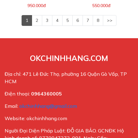
950.000đ
550.000đ
1
2
3
4
5
6
7
8
>>
OKCHINHHANG.COM
Địa chỉ: 471 Lê Đức Thọ, phường 16 Quận Gò Vấp, TP
HCM
Điện thoại:
0964360005
Email:
okchinhhang@gmail.com
Website: okchinhhang.com
Người Đại Diện Pháp Luật: ĐỖ GIA BẢO. GCNĐK Hộ