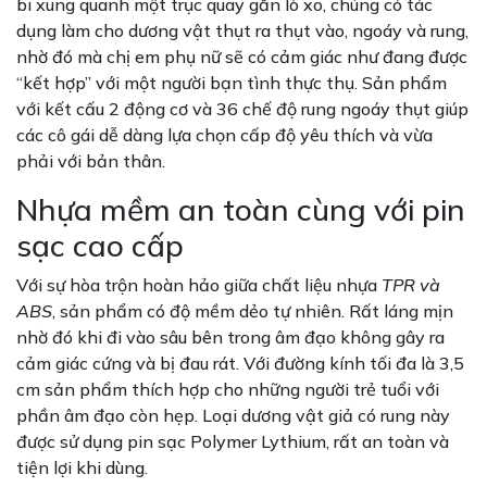
bi xung quanh một trục quay gắn lò xo, chúng có tác
dụng làm cho dương vật thụt ra thụt vào, ngoáy và rung,
nhờ đó mà chị em phụ nữ sẽ có cảm giác như đang được
“kết hợp” với một người bạn tình thực thụ. Sản phẩm
với kết cấu 2 động cơ và 36 chế độ rung ngoáy thụt giúp
các cô gái dễ dàng lựa chọn cấp độ yêu thích và vừa
phải với bản thân.
Nhựa mềm an toàn cùng với pin
sạc cao cấp
Với sự hòa trộn hoàn hảo giữa chất liệu nhựa
TPR và
ABS
, sản phẩm có độ mềm dẻo tự nhiên. Rất láng mịn
nhờ đó khi đi vào sâu bên trong âm đạo không gây ra
cảm giác cứng và bị đau rát. Với đường kính tối đa là 3,5
cm sản phẩm thích hợp cho những người trẻ tuổi với
phần âm đạo còn hẹp. Loại dương vật giả có rung này
được sử dụng pin sạc Polymer Lythium, rất an toàn và
tiện lợi khi dùng.