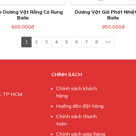
o Dương Vật Rỗng Có Rung
Dương Vật Giả Phát Nhiệ
Baile
Baile
600.000đ
950.000đ
1
2
3
4
5
6
7
8
>>
CHÍNH SÁCH
Chính sách khách
ấp, TP HCM
hàng
Hướng dẫn đặt hàng
Chính sách thanh
toán
Chính sách giao hàng