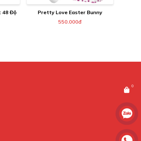
t 48 Độ
Pretty Love Easter Bunny
550.000đ
0