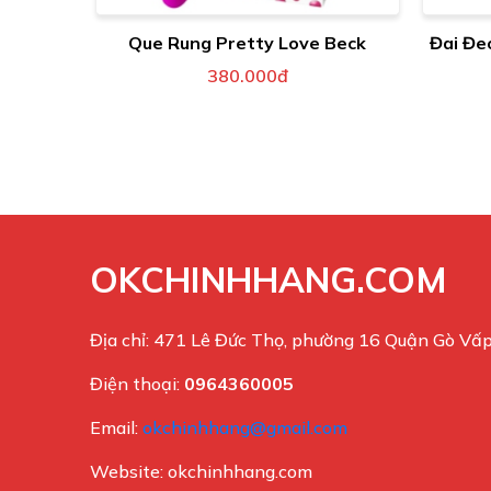
Que Rung Pretty Love Beck
Đai Đe
380.000đ
OKCHINHHANG.COM
Địa chỉ: 471 Lê Đức Thọ, phường 16 Quận Gò V
Điện thoại:
0964360005
Email:
okchinhhang@gmail.com
Website: okchinhhang.com