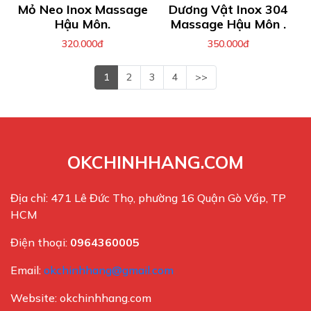
Mỏ Neo Inox Massage
Dương Vật Inox 304
Hậu Môn.
Massage Hậu Môn .
320.000đ
350.000đ
1
2
3
4
>>
OKCHINHHANG.COM
Địa chỉ: 471 Lê Đức Thọ, phường 16 Quận Gò Vấp, TP
HCM
Điện thoại:
0964360005
Email:
okchinhhang@gmail.com
Website: okchinhhang.com