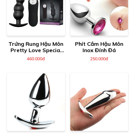
Trứng Rung Hậu Môn
Phít Cắm Hậu Môn
Pretty Love Special
Inox Đính Đá
Anal Stimulation
460.000đ
250.000đ