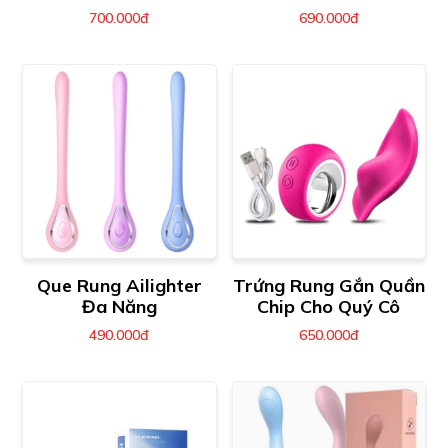
Willie-Youth
700.000đ
690.000đ
Que Rung Ailighter
Trứng Rung Gắn Quần
Đa Năng
Chip Cho Quý Cô
490.000đ
650.000đ