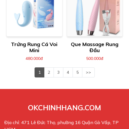
Trứng Rung Cá Voi
Que Massage Rung
Mini
Đầu
480.000đ
500.000đ
1
2
3
4
5
>>
OKCHINHHANG.COM
Địa chỉ: 471 Lê Đức Thọ, phường 16 Quận Gò Vấp, TP