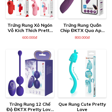
Trứng Rung Xỏ Ngón
Trứng Rung Quần
Vỗ Kích Thích Pretty
Chip ĐKTX Qua App
Love Mini Fun Toys
Pretty Love Mane
600.000đ
800.000đ
Trứng Rung 12 Chế
Que Rung Cute Pretty
Độ ĐKTX Pretty Love
Love