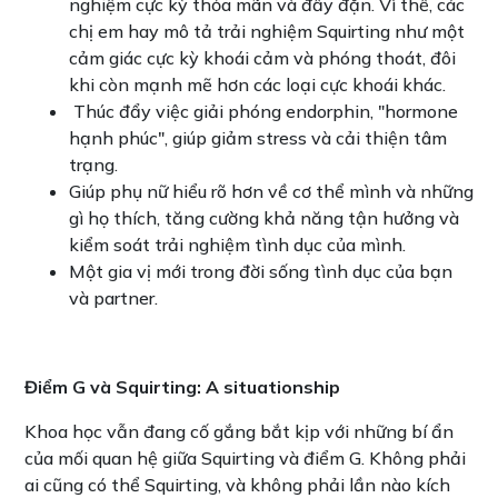
nghiệm cực kỳ thỏa mãn và đầy đặn. Vì thế, các
chị em hay mô tả trải nghiệm Squirting như một
cảm giác cực kỳ khoái cảm và phóng thoát, đôi
khi còn mạnh mẽ hơn các loại cực khoái khác.
Thúc đẩy việc giải phóng endorphin, "hormone
hạnh phúc", giúp giảm stress và cải thiện tâm
trạng.
Giúp phụ nữ hiểu rõ hơn về cơ thể mình và những
gì họ thích, tăng cường khả năng tận hưởng và
kiểm soát trải nghiệm tình dục của mình.
Một gia vị mới trong đời sống tình dục của bạn
và partner.
Điểm G và Squirting: A situationship
Khoa học vẫn đang cố gắng bắt kịp với những bí ẩn
của mối quan hệ giữa Squirting và điểm G. Không phải
ai cũng có thể Squirting, và không phải lần nào kích