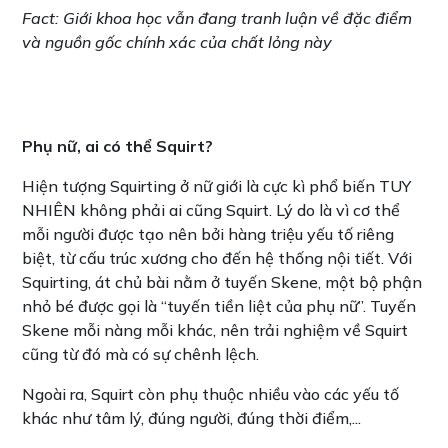
Fact: Giới khoa học vẫn đang tranh luận về đặc điểm
và nguồn gốc chính xác của chất lỏng này
Phụ nữ, ai có thể Squirt?
Hiện tượng Squirting ở nữ giới là cực kì phổ biến TUY
NHIÊN không phải ai cũng Squirt. Lý do là vì cơ thể
mỗi người được tạo nên bởi hàng triệu yếu tố riêng
biệt, từ cấu trúc xương cho đến hệ thống nội tiết. Với
Squirting, át chủ bài nằm ở tuyến Skene, một bộ phận
nhỏ bé được gọi là “tuyến tiền liệt của phụ nữ”. Tuyến
Skene mỗi nàng mỗi khác, nên trải nghiệm về Squirt
cũng từ đó mà có sự chênh lệch.
Ngoài ra, Squirt còn phụ thuộc nhiều vào các yếu tố
khác như tâm lý, đúng người, đúng thời điểm,...