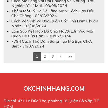
Cách Mở Lòng Với Đối Phương Về Những "Trải
Nghiệm Yêu" Mới - 03/08/2024
Thêm Một Lý Do Để Lãng Mạn: Cách Dạo Đầu
Cho Chàng - 03/08/2024
Cách Vệ Sinh Và Bảo Quản Cốc Thủ Dâm Chuẩn
Nhất - 02/08/2024
Làm Sao Kết Hợp Đồ Chơi Người Lớn Vào Mối
Quan Hệ Của Bạn? - 30/07/2024
7794 Cách Thủ Dâm Sáng Tạo Mà Bạn Chưa
Biết - 30/07/2024
1
2
3
4
>>
OKCHINHHANG.COM
Địa chỉ: 471 Lê Đức Thọ, phường 16 Quận Gò Vấp, TP
HCM