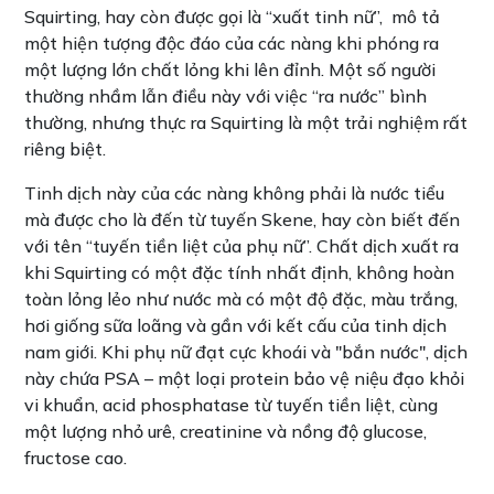
Squirting, hay còn được gọi là “xuất tinh nữ”, mô tả
một hiện tượng độc đáo của các nàng khi phóng ra
một lượng lớn chất lỏng khi lên đỉnh. Một số người
thường nhầm lẫn điều này với việc “ra nước” bình
thường, nhưng thực ra Squirting là một trải nghiệm rất
riêng biệt.
Tinh dịch này của các nàng không phải là nước tiểu
mà được cho là đến từ tuyến Skene, hay còn biết đến
với tên “tuyến tiền liệt của phụ nữ”. Chất dịch xuất ra
khi Squirting có một đặc tính nhất định, không hoàn
toàn lỏng lẻo như nước mà có một độ đặc, màu trắng,
hơi giống sữa loãng và gần với kết cấu của tinh dịch
nam giới. Khi phụ nữ đạt cực khoái và "bắn nước", dịch
này chứa PSA – một loại protein bảo vệ niệu đạo khỏi
vi khuẩn, acid phosphatase từ tuyến tiền liệt, cùng
một lượng nhỏ urê, creatinine và nồng độ glucose,
fructose cao.