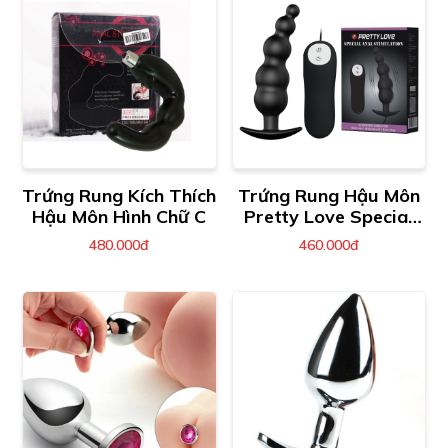
Trứng Rung Kích Thích
Trứng Rung Hậu Môn
Hậu Môn Hình Chữ C
Pretty Love Special
Anal Stimulation
480.000đ
460.000đ