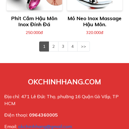
Phít Cắm Hậu Môn
Mỏ Neo Inox Massage
Inox Đính Đá
Hậu Môn.
250.000đ
320.000đ
1
2
3
4
>>
OKCHINHHANG.COM
Địa chỉ: 471 Lê Đức Thọ, phường 16 Quận Gò Vấp, TP
HCM
Điện thoại:
0964360005
Email:
okchinhhang@gmail.com