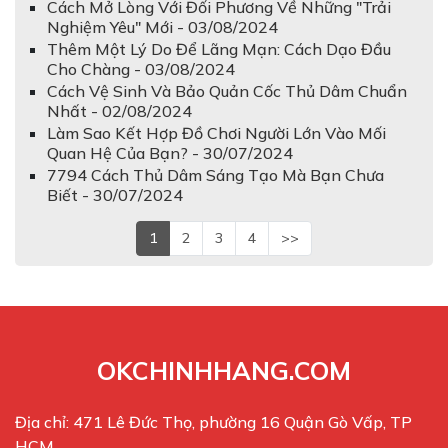
Cách Mở Lòng Với Đối Phương Về Những "Trải
Nghiệm Yêu" Mới - 03/08/2024
Thêm Một Lý Do Để Lãng Mạn: Cách Dạo Đầu
Cho Chàng - 03/08/2024
Cách Vệ Sinh Và Bảo Quản Cốc Thủ Dâm Chuẩn
Nhất - 02/08/2024
Làm Sao Kết Hợp Đồ Chơi Người Lớn Vào Mối
Quan Hệ Của Bạn? - 30/07/2024
7794 Cách Thủ Dâm Sáng Tạo Mà Bạn Chưa
Biết - 30/07/2024
1
2
3
4
>>
OKCHINHHANG.COM
Địa chỉ: 471 Lê Đức Thọ, phường 16 Quận Gò Vấp, TP
HCM