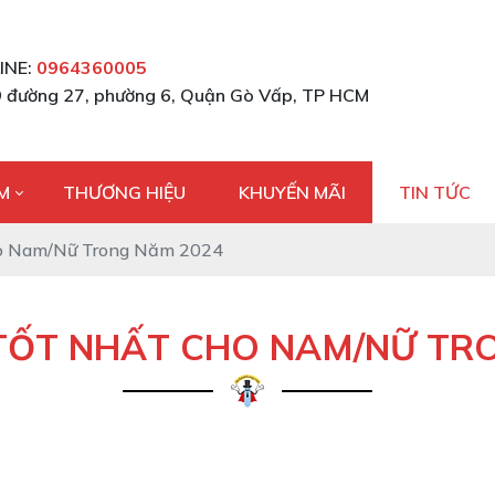
INE:
0964360005
 đường 27, phường 6, Quận Gò Vấp, TP HCM
M
THƯƠNG HIỆU
KHUYẾN MÃI
TIN TỨC
ho Nam/Nữ Trong Năm 2024
TỐT NHẤT CHO NAM/NỮ TR