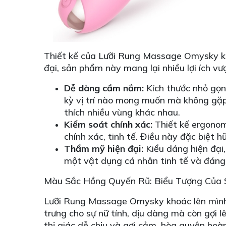
Thiết kế của Lưỡi Rung Massage Omysky kh
đại, sản phẩm này mang lại nhiều lợi ích vượ
Dễ dàng cầm nắm:
Kích thước nhỏ gọn
kỳ vị trí nào mong muốn mà không gặp 
thích nhiều vùng khác nhau.
Kiểm soát chính xác:
Thiết kế ergonom
chính xác, tinh tế. Điều này đặc biệt
Thẩm mỹ hiện đại:
Kiểu dáng hiện đại,
một vật dụng cá nhân tinh tế và đáng
Màu Sắc Hồng Quyến Rũ: Biểu Tượng Của
Lưỡi Rung Massage Omysky khoác lên mình 
trưng cho sự nữ tính, dịu dàng mà còn gợi 
thị giác dễ chịu và gợi cảm, hòa quyện hoà