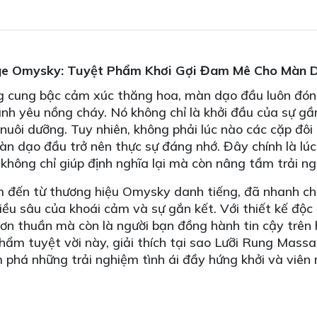
ge Omysky: Tuyệt Phẩm Khơi Gợi Đam Mê Cho Màn 
ng cung bậc cảm xúc thăng hoa, màn dạo đầu luôn đóng
h yêu nồng cháy. Nó không chỉ là khởi đầu của sự gần
 nuôi dưỡng. Tuy nhiên, không phải lúc nào các cặp đô
àn dạo đầu trở nên thực sự đáng nhớ. Đây chính là lú
hông chỉ giúp định nghĩa lại mà còn nâng tầm trải n
ến từ thương hiệu Omysky danh tiếng, đã nhanh chó
u sâu của khoái cảm và sự gắn kết. Với thiết kế độc 
ơn thuần mà còn là người bạn đồng hành tin cậy trên h
hẩm tuyệt vời này, giải thích tại sao Lưỡi Rung Massag
 phá những trải nghiệm tình ái đầy hứng khởi và viên