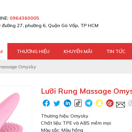
INE:
0964360005
 đường 27, phường 6, Quận Gò Vấp, TP HCM
M
THƯƠNG HIỆU
KHUYẾN MÃI
TIN TỨC
 massage Omysky
Lưỡi Rung Massage Omy
Thương hiệu: Omysky
Chất liệu: TPE và ABS mềm mại
Màu sắc: Màu hồng