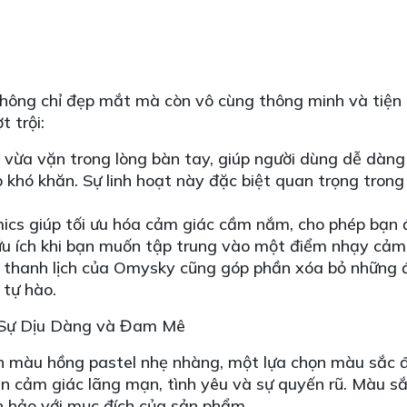
ông chỉ đẹp mắt mà còn vô cùng thông minh và tiện d
t trội:
 vừa vặn trong lòng bàn tay, giúp người dùng dễ dàng
khó khăn. Sự linh hoạt này đặc biệt quan trọng tron
ics giúp tối ưu hóa cảm giác cầm nắm, cho phép bạn đi
 hữu ích khi bạn muốn tập trung vào một điểm nhạy cả
 thanh lịch của Omysky cũng góp phần xóa bỏ những đị
 tự hào.
 Sự Dịu Dàng và Đam Mê
màu hồng pastel nhẹ nhàng, một lựa chọn màu sắc đ
lên cảm giác lãng mạn, tình yêu và sự quyến rũ. Màu 
n hảo với mục đích của sản phẩm.