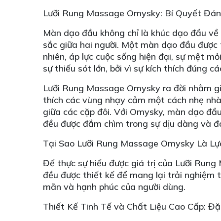
Lưỡi Rung Massage Omysky: Bí Quyết Đán
Màn dạo đầu không chỉ là khúc dạo đầu về m
sắc giữa hai người. Một màn dạo đầu được 
nhiên, áp lực cuộc sống hiện đại, sự mệt mỏ
sự thiếu sót lớn, bởi vì sự kích thích đúng
Lưỡi Rung Massage Omysky ra đời nhằm giải
thích các vùng nhạy cảm một cách nhẹ nhàn
giữa các cặp đôi. Với Omysky, màn dạo đầu
đều được đắm chìm trong sự dịu dàng và 
Tại Sao Lưỡi Rung Massage Omysky Là Lự
Để thực sự hiểu được giá trị của Lưỡi Rung
đều được thiết kế để mang lại trải nghiệm t
mãn và hạnh phúc của người dùng.
Thiết Kế Tinh Tế và Chất Liệu Cao Cấp: 