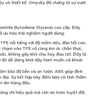
iệu và thiết kế. Omysky đã chứng tỏ sự vượt
nitrile Butadiene Styrene) cao cấp. Đây
ối ưu hóa trải nghiệm người dùng:
 TPE nổi tiếng với độ mềm dẻo, đàn hồi cao,
i chạm vào TPE vô cùng êm ái, chân thực,
ắc, không gây khó chịu hay đau rát. Đây là
từ đó dễ dàng khơi dậy ham muốn và khoái
ảm bảo độ bền và an toàn. ABS giúp định
n đại. Sự kết hợp này đảm bảo cả tính thẩm
t lên hàng đầu.
ng chỉ hiệu quả mà còn an toàn tuyệt đối,