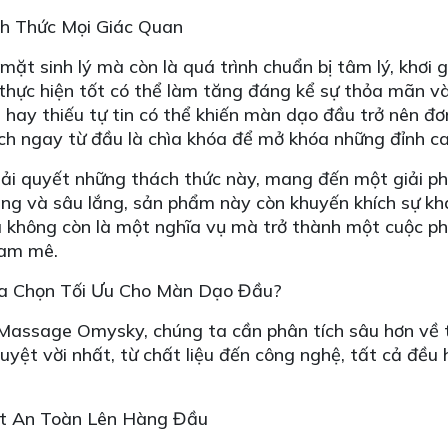
h Thức Mọi Giác Quan
ặt sinh lý mà còn là quá trình chuẩn bị tâm lý, khơi
thực hiện tốt có thể làm tăng đáng kể sự thỏa mãn v
i hay thiếu tự tin có thể khiến màn dạo đầu trở nên đơ
 cách ngay từ đầu là chìa khóa để mở khóa những đỉnh ca
 quyết những thách thức này, mang đến một giải pháp
g và sâu lắng, sản phẩm này còn khuyến khích sự khá
 không còn là một nghĩa vụ mà trở thành một cuộc phi
đam mê.
a Chọn Tối Ưu Cho Màn Dạo Đầu?
 Massage Omysky, chúng ta cần phân tích sâu hơn về t
uyệt vời nhất, từ chất liệu đến công nghệ, tất cả đều
Đặt An Toàn Lên Hàng Đầu