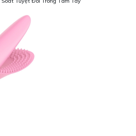
m Soát Tuyệt Đối Trong Tầm Tay