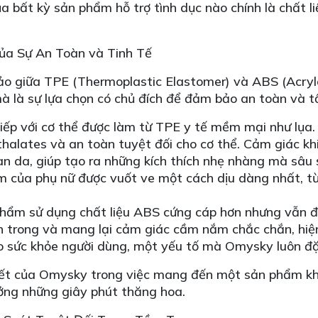
 bất kỳ sản phẩm hỗ trợ tình dục nào chính là chất l
ủa Sự An Toàn và Tinh Tế
o giữa TPE (Thermoplastic Elastomer) và ABS (Acrylo
mà là sự lựa chọn có chủ đích để đảm bảo an toàn và t
tiếp với cơ thể được làm từ TPE y tế mềm mại như lụa.
halates và an toàn tuyệt đối cho cơ thể. Cảm giác kh
 da, giúp tạo ra những kích thích nhẹ nhàng mà sâu s
m của phụ nữ được vuốt ve một cách dịu dàng nhất, 
hẩm sử dụng chất liệu ABS cứng cáp hơn nhưng vẫn đ
n trong và mang lại cảm giác cầm nắm chắc chắn, hiệ
ho sức khỏe người dùng, một yếu tố mà Omysky luôn đặ
kết của Omysky trong việc mang đến một sản phẩm khô
ởng những giây phút thăng hoa.