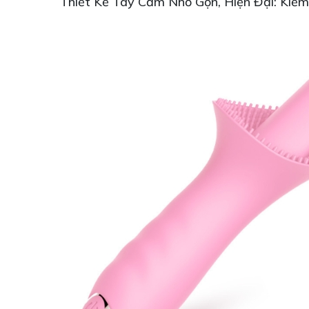
Thiết Kế Tay Cầm Nhỏ Gọn, Hiện Đại: Kiể