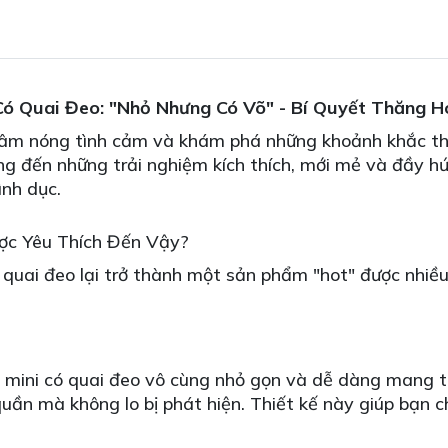
Có Quai Đeo: "Nhỏ Nhưng Có Võ" - Bí Quyết Thăng 
hâm nóng tình cảm và khám phá những khoảnh khắc thă
ng đến những trải nghiệm kích thích, mới mẻ và đầy hứ
ình dục.
ược Yêu Thích Đến Vậy?
 quai đeo lại trở thành một sản phẩm "hot" được nhiều
ng mini có quai đeo vô cùng nhỏ gọn và dễ dàng mang t
i quần mà không lo bị phát hiện. Thiết kế này giúp bạn