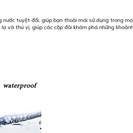
g nước tuyệt đối, giúp bạn thoải mái sử dụng trong m
 lạ và thú vị, giúp các cặp đôi khám phá những khoản