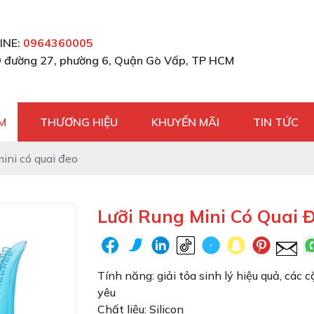
INE:
0964360005
 đường 27, phường 6, Quận Gò Vấp, TP HCM
M
THƯƠNG HIỆU
KHUYẾN MÃI
TIN TỨC
mini có quai đeo
Lưỡi Rung Mini Có Quai 
Tính năng: giải tỏa sinh lý hiệu quả, các 
yêu
Chất liệu: Silicon