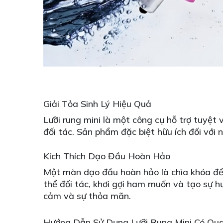
Giải Tỏa Sinh Lý Hiệu Quả
Lưỡi rung mini là một công cụ hỗ trợ tuyệt 
đối tác. Sản phẩm đặc biệt hữu ích đối vớ
Kích Thích Dạo Đầu Hoàn Hảo
Một màn dạo đầu hoàn hảo là chìa khóa để 
thể đối tác, khơi gợi ham muốn và tạo sự h
cảm và sự thỏa mãn.
Hướng Dẫn Sử Dụng Lưỡi Rung Mini Có Qu