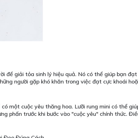
vời để giải tỏa sinh lý hiệu quả. Nó có thể giúp bạn 
i những người gặp khó khăn trong việc đạt cực khoái h
có một cuộc yêu thăng hoa. Lưỡi rung mini có thể giú
ưng phấn trước khi bước vào "cuộc yêu" chính thức. Đi
ai Đeo Đúng Cách