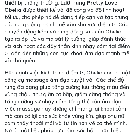
thiết bị thông thường.
Lưỡi rung Pretty Love
Obelia
được thiết kế với độ cong và độ linh hoạt
tối ưu, cho phép nó dễ dàng tiếp cận và tập trung
các rung động mạnh mẽ vào khu vực điểm G. Các
chuyển động liếm và rung động sâu của Obelia
tạo ra áp lực và ma sát lý tưởng, giúp đánh thức
và kích hoạt các dây thần kinh nhạy cảm tại điểm
G, dẫn đến những cơn cực khoái âm đạo mạnh mẽ
và khó quên.
Bên cạnh việc kích thích điểm G, Obelia còn là một
công cụ massage âm đạo tuyệt vời. Các chế độ
rung đa dạng giúp tăng cường lưu thông máu đến
vùng chậu, thư giãn cơ bắp, giảm căng thẳng và
tăng cường sự nhạy cảm tổng thể của âm đạo.
Việc massage này không chỉ mang lại khoái cảm
mà còn có lợi cho sức khỏe vùng kín, giúp phụ nữ
cảm thấy thoải mái và tự tin hơn về cơ thể mình.
Nó là một liệu pháp tự chăm sóc bản thân hiệu