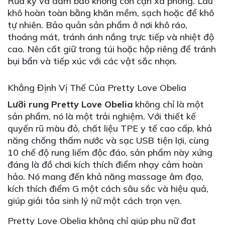
Rửa kỹ và đảm bảo không còn cặn xà phòng. Lau
khô hoàn toàn bằng khăn mềm, sạch hoặc để khô
tự nhiên. Bảo quản sản phẩm ở nơi khô ráo,
thoáng mát, tránh ánh nắng trực tiếp và nhiệt độ
cao. Nên cất giữ trong túi hoặc hộp riêng để tránh
bụi bẩn và tiếp xúc với các vật sắc nhọn.
Khẳng Định Vị Thế Của Pretty Love Obelia
Lưỡi rung Pretty Love Obelia
không chỉ là một
sản phẩm, nó là một trải nghiệm. Với thiết kế
quyến rũ màu đỏ, chất liệu TPE y tế cao cấp, khả
năng chống thấm nước và sạc USB tiện lợi, cùng
10 chế độ rung liếm độc đáo, sản phẩm này xứng
đáng là đồ chơi kích thích điểm nhạy cảm hoàn
hảo. Nó mang đến khả năng massage âm đạo,
kích thích điểm G một cách sâu sắc và hiệu quả,
giúp giải tỏa sinh lý nữ một cách trọn vẹn.
Pretty Love Obelia không chỉ giúp phụ nữ đạt