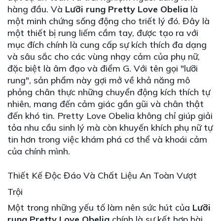
hàng đầu. Và
Lưỡi rung Pretty Love Obelia
là
một minh chứng sống động cho triết lý đó. Đây là
một thiết bị rung liếm cầm tay, được tạo ra với
mục đích chính là cung cấp sự kích thích đa dạng
và sâu sắc cho các vùng nhạy cảm của phụ nữ,
đặc biệt là âm đạo và điểm G. Với tên gọi "lưỡi
rung", sản phẩm này gợi mở về khả năng mô
phỏng chân thực những chuyển động kích thích tự
nhiên, mang đến cảm giác gần gũi và chân thật
đến khó tin. Pretty Love Obelia không chỉ giúp giải
tỏa nhu cầu sinh lý mà còn khuyến khích phụ nữ tự
tin hơn trong việc khám phá cơ thể và khoái cảm
của chính mình.
Thiết Kế Độc Đáo Và Chất Liệu An Toàn Vượt
Trội
Một trong những yếu tố làm nên sức hút của
Lưỡi
rung Pretty Love Obelia
chính là sự kết hợp hài