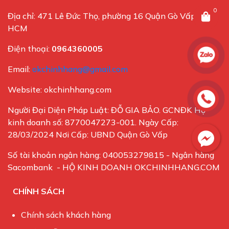
0
Địa chỉ: 471 Lê Đức Thọ, phường 16 Quận Gò Vấp, TP
HCM
Điện thoại:
0964360005
Email:
okchinhhang@gmail.com
Website: okchinhhang.com
Người Đại Diện Pháp Luật: ĐỖ GIA BẢO. GCNĐK Hộ
kinh doanh số: 8770047273-001. Ngày Cấp:
28/03/2024 Nơi Cấp: UBND Quận Gò Vấp
Số tài khoản ngân hàng: 040053279815 - Ngân hàng
Sacombank - HỘ KINH DOANH OKCHINHHANG.COM
CHÍNH SÁCH
Chính sách khách hàng