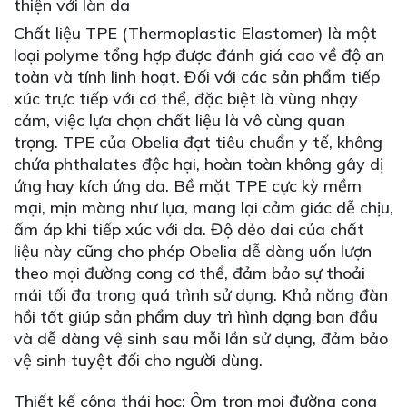
thiện với làn da
Chất liệu TPE (Thermoplastic Elastomer) là một
loại polyme tổng hợp được đánh giá cao về độ an
toàn và tính linh hoạt. Đối với các sản phẩm tiếp
xúc trực tiếp với cơ thể, đặc biệt là vùng nhạy
cảm, việc lựa chọn chất liệu là vô cùng quan
trọng. TPE của Obelia đạt tiêu chuẩn y tế, không
chứa phthalates độc hại, hoàn toàn không gây dị
ứng hay kích ứng da. Bề mặt TPE cực kỳ mềm
mại, mịn màng như lụa, mang lại cảm giác dễ chịu,
ấm áp khi tiếp xúc với da. Độ dẻo dai của chất
liệu này cũng cho phép Obelia dễ dàng uốn lượn
theo mọi đường cong cơ thể, đảm bảo sự thoải
mái tối đa trong quá trình sử dụng. Khả năng đàn
hồi tốt giúp sản phẩm duy trì hình dạng ban đầu
và dễ dàng vệ sinh sau mỗi lần sử dụng, đảm bảo
vệ sinh tuyệt đối cho người dùng.
Thiết kế công thái học: Ôm trọn mọi đường cong